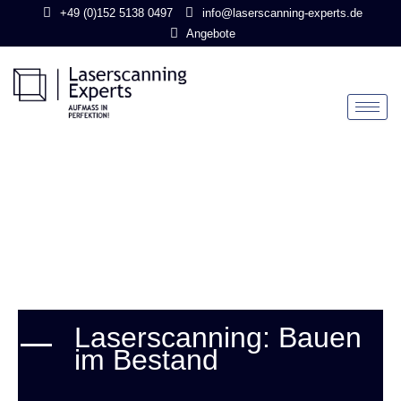
Zum
+49 (0)152 5138 0497
info@laserscanning-experts.de
Inhalt
Angebote
springen
Laserscanning: Bauen
im Bestand