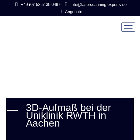
Zum
+49 (0)152 5138 0497
info@laserscanning-experts.de
Inhalt
Angebote
springen
3D-Aufmaß bei der
Uniklinik RWTH in
Aachen